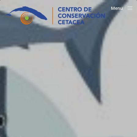
Menu
Close