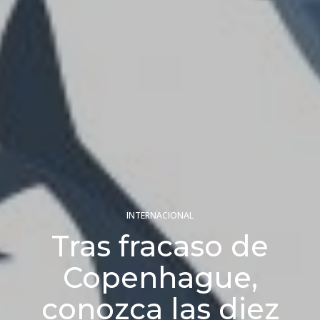
INTERNACIONAL
Tras fracaso de
Copenhague,
conozca las diez