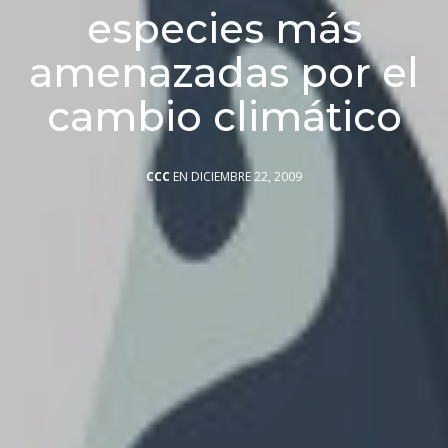
especies más
amenazadas por el
cambio climático
CCC
EN DICIEMBRE 22, 2009