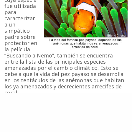
fue utilizada
para
caracterizar
a un
simpático
padre sobre
protector en
la película
“Buscando a Nemo”, también se encuentra
entre la lista de las principales especies
amenazadas por el cambio climático. Esto se
debe a que la vida del pez payaso se desarrolla
en los tentáculos de las anémonas que habitan
los ya amenazados y decrecientes arrecifes de
coral.
Tras el
fracaso de
la cumbre
sobre
cambio