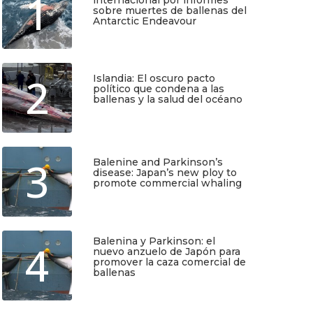
1
sobre muertes de ballenas del
Antarctic Endeavour
Julio 17, 2026
2
Islandia: El oscuro pacto
político que condena a las
ballenas y la salud del océano
Junio 25, 2026
3
Balenine and Parkinson’s
disease: Japan’s new ploy to
promote commercial whaling
Junio 6, 2026
Balenina y Parkinson: el
4
nuevo anzuelo de Japón para
promover la caza comercial de
ballenas
Junio 5, 2026