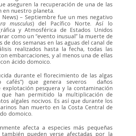
ue aseguren la recuperación de una de las
n en nuestro planeta.
C News) – Septiembre fue un mes negativo
era musculus
) del Pacífico Norte. Así lo
ráfica y Atmosférica de Estados Unidos
larar como un “evento inusual” la muerte de
s de dos semanas en las aguas del canal de
isis realizados hasta la fecha, todas las
con embarcaciones, y al menos una de ellas
 con ácido domoico.
cida durante el florecimiento de las algas
 o cafés”) que genera severos daños
re explotación pesquera y la contaminación
 que han permitido la multiplicación de
tos algales nocivos. Es así que durante los
marinos han muerto en la Costa Central de
ido domoico.
nmente afecta a especies más pequeñas
 también pueden verse afectadas por la