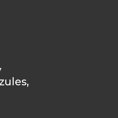
y
zules,