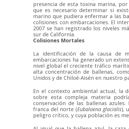
presencia de esta toxina marina, por
que es necesario determinar si exis
marino que pudiera enfermar a las bal
colisiones con embarcaciones. El inter
2007 se han registrado los niveles m
sur de California.
Colisiones Mortales
La identificación de la causa de m
embarcaciones ha generado un extens
nivel global el creciente tráfico mar
alta concentración de ballenas, com
Unidos y de Chiloé-Aisén en nuestro pa
En el contexto ambiental actual, la 
sobre esta compleja materia podría
conservación de las ballenas azules.
franca del norte (
Eubalaena glacialis
), 
peligro crítico, y cuya población es me
Al igual que la ballena azul, la caza