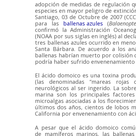
adopción de medidas de regulación q
especies en mayor peligro de extinció
Santiago, 03 de Octubre de 2007 (CC
para las
ballenas azules
(
Balaenopt
confirmó la Administración Oceanog
(NOAA por sus siglas en inglés) al dec
tres ballenas azules ocurrido en meno
Santa Bárbara. De acuerdo a los anál
ballenas habrían muerto por colisión 
podría haber sufrido envenenamiento
El ácido domoico es una toxina produ
(las denominadas “mareas rojas
neurológicos al ser ingerido. La sob
marina son los principales factores
microalgas asociadas a los florecimien
últimos dos años, cientos de lobos 
California por envenenamiento con ác
A pesar que el ácido domoico comú
de mamíferos marinos, las ballenas