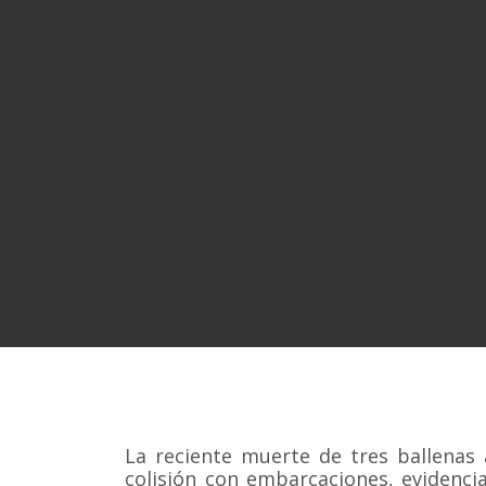
La reciente muerte de tres ballenas 
colisión con embarcaciones, evidenci