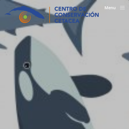
Menu
Close