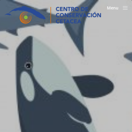
Menu
Close