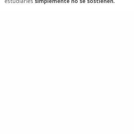
estudiarles
simplemente no se sostienen.
Fuente:
The Japan Times
. Traducción y edición:
Centro de Conservación Cetacea
Ballenas
Caza De Ballenas
Cetáceos
HAZ UNA DONACIÓN
Cada aporte nos acerca a proteger los océanos y las
especies que los habitan. Tu contribución marca la
diferencia.