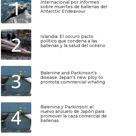
1
internacional por informes
sobre muertes de ballenas del
Antarctic Endeavour
Julio 17, 2026
2
Islandia: El oscuro pacto
político que condena a las
ballenas y la salud del océano
Junio 25, 2026
TIO
SUSCRÍBETE
3
Balenine and Parkinson’s
disease: Japan’s new ploy to
Regístrate y recibirás gratis en tu
promote commercial whaling
correo nuestra Guía de Identificación
de Pequeños Cetáceos de Chile, así
Junio 6, 2026
como nuestro boletín de novedades y
noticias cada mes.
Balenina y Parkinson: el
4
nuevo anzuelo de Japón para
Quiero Suscribirme
promover la caza comercial de
ballenas
Junio 5, 2026