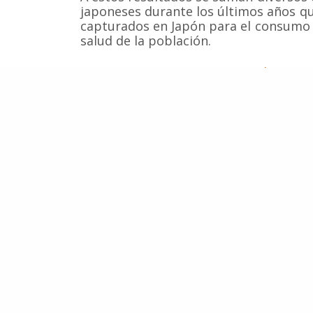
japoneses durante los últimos años q
capturados en Japón para el consumo
salud de la población.
Fuente:
HLN.BE
,
Nunatsiaq Online
,
Cen