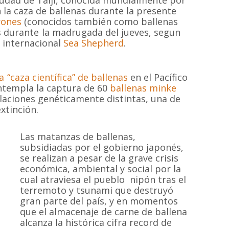
ciudad de Taiji, conocida mundialmente por
 la caza de ballenas durante la presente
erones
(conocidos también como ballenas
s durante la madrugada del jueves, segun
n internacional
Sea Shepherd
.
“caza científica” de ballenas
en el Pacífico
ontempla la captura de 60
ballenas minke
aciones genéticamente distintas, una de
xtinción.
Las matanzas de ballenas,
subsidiadas por el gobierno japonés,
se realizan a pesar de la grave crisis
económica, ambiental y social por la
cual atraviesa el pueblo nipón tras el
terremoto y tsunami que destruyó
gran parte del país, y en momentos
que el almacenaje de carne de ballena
alcanza la histórica cifra record de