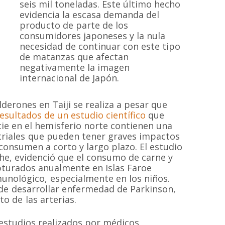
seis mil toneladas. Este último hecho
evidencia la escasa demanda del
producto de parte de los
consumidores japoneses y la nula
necesidad de continuar con este tipo
de matanzas que afectan
negativamente la imagen
internacional de Japón.
MAPA DEL SI
lderones en Taiji se realiza a pesar que
 resultados de un estudio científico
que
cie en el hemisferio norte contienen una
riales que pueden tener graves impactos
Inicio
Proyectos
 sin fines de
consumen a corto y largo plazo. El estudio
 las especies de
Quiénes somos
Campañas
he, evidenció que el consumo de carne y
Hemisferio Sur.
pturados anualmente en Islas Faroe
Noticias
Documentos
de Chile.
unológico, especialmente en los niños.
Contacto
Cetaceos de Chile
e desarrollar enfermedad de Parkinson,
o de las arterias.
estudios realizados por médicos