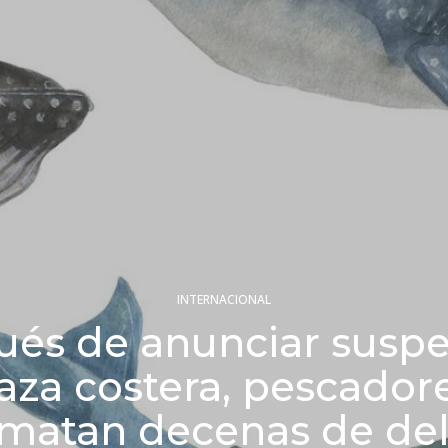
INTERNACIONAL
és de anunciar susp
aza costera, pescador
i matan decenas de del