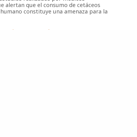
ue alertan que el consumo de cetáceos
© 2020
Estudio Ajolote
| Todos los derechos reservados.
 humano constituye una amenaza para la
tro de Conservación Cetacea
Caza De Delfines
Cetáceos
Delfines
Anterior
Siguiente