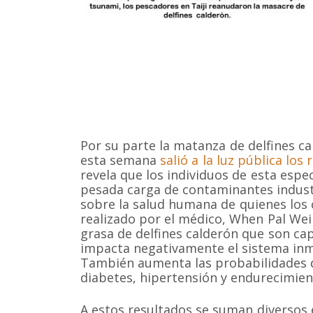
Por su parte la matanza de delfines ca
esta semana
salió a la luz pública los
revela que los individuos de esta espe
pesada carga de contaminantes indust
Somos una organización no gubernamental chilena y
sobre la salud humana de quienes los 
lucro que trabaja activamente en la conservación de
realizado por el médico, When Pal Wei
cetáceos y sus ecosistemas acuáticos en Chile y el 
grasa de delfines calderón que son ca
Correo: Casilla 19178, Lo Castillo, Vitacura, Santiago 
impacta negativamente el sistema inm
Fono-fax: (56 2) 228 2910
También aumenta las probabilidades d
diabetes, hipertensión y endurecimient
A estos resultados se suman diversos 