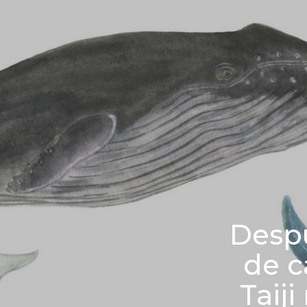
Despu
de c
Taij