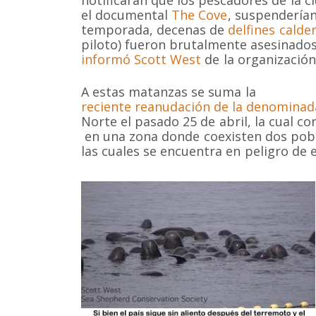
notificaran que los pescadores de la 
el documental
The Cove
, suspenderían
temporada, decenas de
delfines cald
piloto) fueron brutalmente asesinado
informó Scott West
de la organizació
A estas matanzas se suma la
reciente reanudación de la denominada 
Norte el pasado 25 de abril, la cual c
en una zona donde coexisten dos pobl
las cuales se encuentra en peligro de e