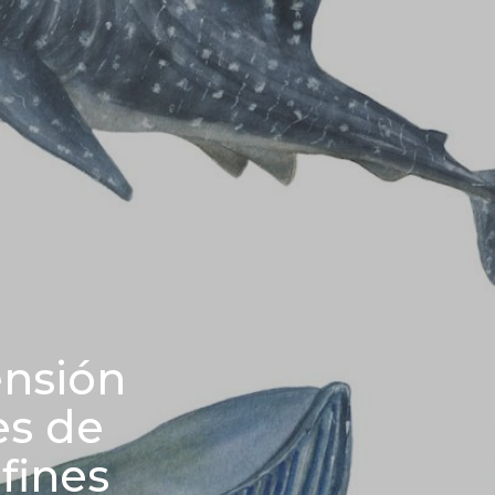
ensión
es de
fines