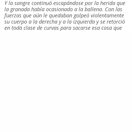
Y la sangre continuó escapándose por la herida que
la granada había ocasionado a la ballena. Con las
fuerzas que aún le quedaban golpeó violentamente
su cuerpo a la derecha y a la izquierda y se retorció
en toda clase de curvas para sacarse esa cosa que
quemaba su cuerpo como fuego.
En una oportunidad incluso saltó, sacando todo su
cuerpo completamente del agua, cien mil kilos de
huesos, carne y grasa, sólo para caer de espalda con
un tremendo golpe.
Parecía como si una gigantesca
bomba hubiera explotado; la espuma alcanzó el
mástil.
Esta horrorosa batalla contra la muerte continuó
por más de un cuarto de hora. La criatura ya no
trataba de huir de la embarcación o del arpón;
buscaba alejar a la muerte con sus últimas fuerzas,
la cual sentía aproximarse.
Gradualmente los movimientos retorcidos del