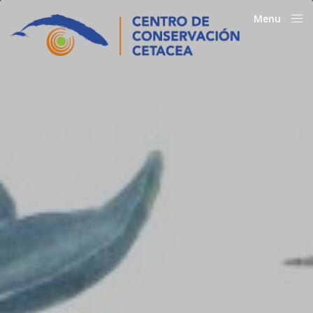
Menu
Close