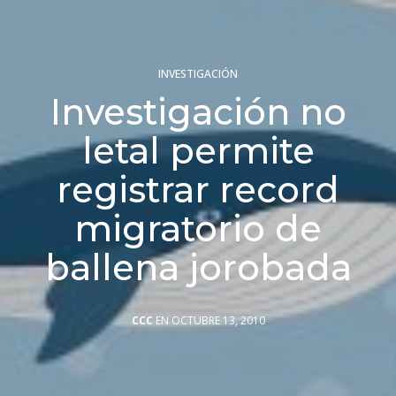
INVESTIGACIÓN
Investigación no
letal permite
registrar record
migratorio de
ballena jorobada
CCC
EN OCTUBRE 13, 2010