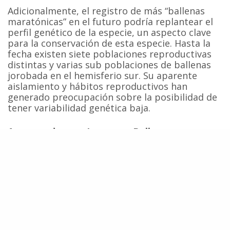
Adicionalmente, el registro de más “ballenas
maratónicas” en el futuro podría replantear el
perfil genético de la especie, un aspecto clave
para la conservación de esta especie. Hasta la
fecha existen siete poblaciones reproductivas
distintas y varias sub poblaciones de ballenas
jorobada en el hemisferio sur. Su aparente
aislamiento y hábitos reproductivos han
generado preocupación sobre la posibilidad de
tener variabilidad genética baja.
Amenazadas por Intereses Balleneros
Las ballenas jorobada fueron llevadas al borde
de la extinción en el siglo pasado debido a la
caza comercial. Protegidas desde la década de
1960, algunas poblaciones se recuperan
lentamente gracias a la protección brindada
por la moratoria sobre la caza comercial.