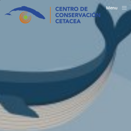
Menu
Close