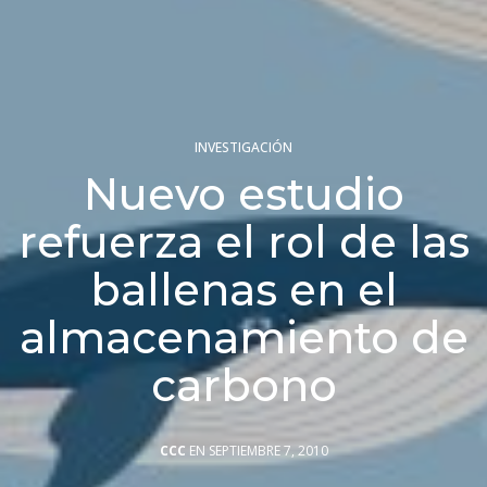
INVESTIGACIÓN
Nuevo estudio
refuerza el rol de las
ballenas en el
almacenamiento de
carbono
CCC
EN SEPTIEMBRE 7, 2010