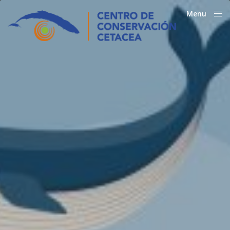
Menu
Close