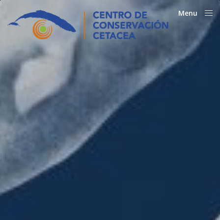
Menu
Close