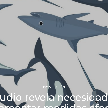
INVESTIGACIÓN
udio revela necesidad
ementar medidas efec