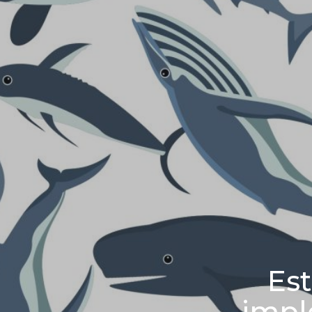
Est
impl