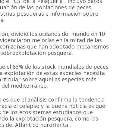
el “CSI de la Pesquería”, incluyó datos
uación de las poblaciones de peces
ustrias pesqueras e información sobre
a.
ión, dividió los océanos del mundo en 10
videnciaron mejorías en la mitad de las
en con zonas que han adoptado mecanismos
a sobreexplotación pesquera.
que el 63% de los stock mundiales de peces
a explotación de estas especies necesita
rticular sobre aquellas especies más
l del mediterráneo.
a es que el análisis confirma la tendencia
acia el colapso y la buena noticia es que
s de los ecosistemas estudiados que
ado la explotación pesquera, como las
es del Atlántico nororiental.
MAPA DEL SI