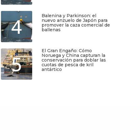
Balenina y Parkinson: el
4
Regístrate y recibirás gratis en tu
nuevo anzuelo de Japón para
correo nuestra Guía de Identificación
promover la caza comercial de
de Pequeños Cetáceos de Chile, así
ballenas
como nuestro boletín de novedades y
noticias cada mes.
Junio 5, 2026
El Gran Engaño: Cómo
5
Quiero Suscribirme
Noruega y China capturan la
conservación para doblar las
cuotas de pesca de kril
antártico
Mayo 25, 2026