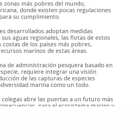
as zonas más pobres del mundo,
fricana, donde existen pocas regulaciones
 para su cumplimiento.
Inicio
Proyectos
 sin fines de
ses desarrollados adoptan medidas
 las especies de
Quiénes somos
Campañas
Hemisferio Sur.
sus aguas regionales, las flotas de estos
Noticias
Documentos
de Chile.
s costas de los países más pobres,
ecursos marinos de estas áreas.
Contacto
Cetaceos de Chile
tema de administración pesquera basado en
specie, requiere integrar una visión
ducción de las capturas de especies
iodiversidad marina como un todo.
© 2020
Estudio Ajolote
| Todos los derechos reservados.
 colegas abre las puertas a un futuro más
onsecuencias, para el ecosistema marino y
ontrol de las pesquerías.
e atención para las naciones ribereñas en
su biodiversidad marina en beneficio de