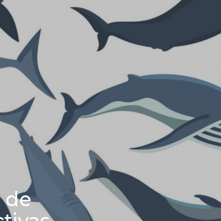
 de
tivas