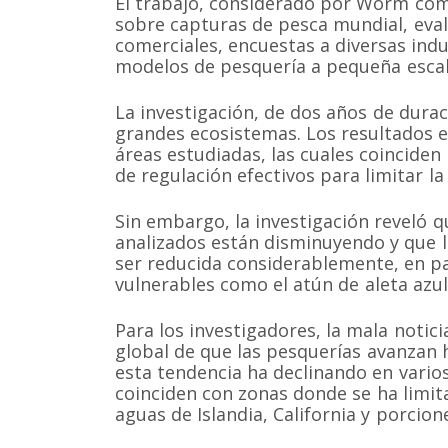
El trabajo, considerado por Worm como 
sobre capturas de pesca mundial, eval
comerciales, encuestas a diversas ind
modelos de pesquería a pequeña escal
La investigación, de dos años de durac
grandes ecosistemas. Los resultados e
áreas estudiadas, las cuales coincid
de regulación efectivos para limitar l
Sin embargo, la investigación reveló 
analizados están disminuyendo y que l
ser reducida considerablemente, en pa
vulnerables como el atún de aleta azu
Para los investigadores, la mala notici
global de que las pesquerías avanzan h
esta tendencia ha declinando en vario
coinciden con zonas donde se ha limit
aguas de Islandia, California y porcion