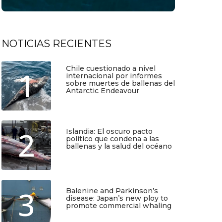
NOTICIAS RECIENTES
Chile cuestionado a nivel
1
internacional por informes
sobre muertes de ballenas del
Antarctic Endeavour
Julio 17, 2026
2
Islandia: El oscuro pacto
político que condena a las
ballenas y la salud del océano
Junio 25, 2026
3
Balenine and Parkinson’s
disease: Japan’s new ploy to
promote commercial whaling
TIO
SUSCRÍBETE
Junio 6, 2026