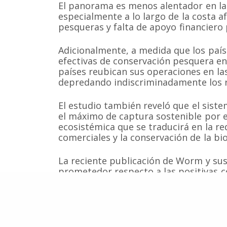
El panorama es menos alentador en l
especialmente a lo largo de la costa a
pesqueras y falta de apoyo financiero
Somos una organización no gubernamental chilena y
Adicionalmente, a medida que los paí
lucro que trabaja activamente en la conservación de
cetáceos y sus ecosistemas acuáticos en Chile y el 
efectivas de conservación pesquera en 
Correo: Casilla 19178, Lo Castillo, Vitacura, Santiago 
países reubican sus operaciones en la
Fono-fax: (56 2) 228 2910
depredando indiscriminadamente los r
El estudio también reveló que el sis
el máximo de captura sostenible por e
ecosistémica que se traducirá en la re
comerciales y la conservación de la b
La reciente publicación de Worm y sus
prometedor respecto a las positivas c
la humanidad, del adecuado manejo y c
Sin embargo, también es un llamado d
desarrollo que continúan depredando 
empresas principalmente foráneas.