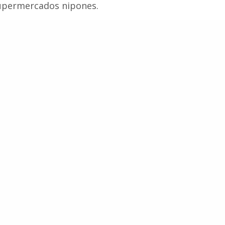
 supermercados nipones.
Ballenas
Caza De Ballenas
Cetáceos
Anterior
Siguiente
 publicó
Crean e
antuario
para di