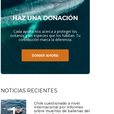
HAZ UNA DONACIÓN
Cada aporte nos acerca a proteger los
océanos y las especies que los habitan. Tu
contribución marca la diferencia.
DONAR AHORA
NOTICIAS RECIENTES
Chile cuestionado a nivel
1
internacional por informes
sobre muertes de ballenas del