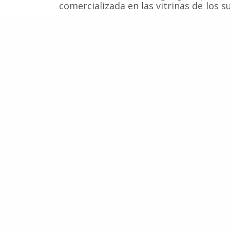
comercializada en las vitrinas de los
Fuente:
Reuters
Diario oficial de Brasil
decreto que declara S