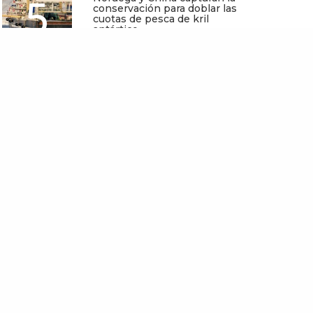
5
conservación para doblar las
cuotas de pesca de kril
antártico
Mayo 25, 2026
l primer sistema portátil
agnosticar pérdida