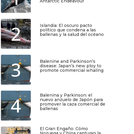
Antarctic Endeavour
Julio 17, 2026
2
Islandia: El oscuro pacto
político que condena a las
ballenas y la salud del océano
TIO
SUSCRÍBETE
Junio 25, 2026
3
Regístrate y recibirás gratis en tu
Balenine and Parkinson’s
correo nuestra Guía de Identificación
disease: Japan’s new ploy to
de Pequeños Cetáceos de Chile, así
promote commercial whaling
como nuestro boletín de novedades y
Junio 6, 2026
noticias cada mes.
Balenina y Parkinson: el
4
Quiero Suscribirme
nuevo anzuelo de Japón para
promover la caza comercial de
ballenas
Junio 5, 2026
El Gran Engaño: Cómo
Noruega y China capturan la