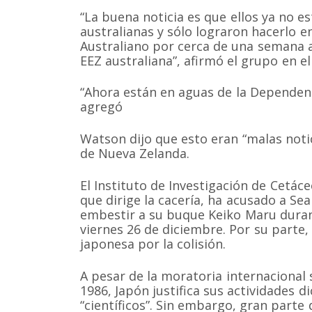
“La buena noticia es que ellos ya no e
australianas y sólo lograron hacerlo e
Australiano por cerca de una semana a
EEZ australiana”, afirmó el grupo en e
“Ahora están en aguas de la Dependenci
agregó
Watson dijo que esto eran “malas notic
de Nueva Zelanda.
Somos una organización no gubernamental chilena y
lucro que trabaja activamente en la conservación de
cetáceos y sus ecosistemas acuáticos en Chile y el 
El Instituto de Investigación de Cetáce
que dirige la cacería, ha acusado a Se
Correo: Casilla 19178, Lo Castillo, Vitacura, Santiago 
Fono-fax: (56 2) 228 2910
embestir a su buque Keiko Maru duran
viernes 26 de diciembre. Por su parte,
japonesa por la colisión.
A pesar de la moratoria internacional 
1986, Japón justifica sus actividades d
“científicos”. Sin embargo, gran parte