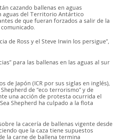
stán cazando ballenas en aguas
n aguas del Territorio Antártico
ntes de que fueran forzados a salir de la
l comunicado.
a de Ross y el Steve Irwin los persigue”,
MAPA DEL SI
ias” para las ballenas en las aguas al sur
Inicio
Proyectos
 sin fines de
 las especies de
Quiénes somos
Campañas
Hemisferio Sur.
os de Japón (ICR por sus siglas en inglés),
Noticias
Documentos
a Shepherd de “eco terrorismo” y de
de Chile.
te una acción de protesta ocurrida el
Contacto
Cetaceos de Chile
 Sea Shepherd ha culpado a la flota
sobre la cacería de ballenas vigente desde
iciendo que la caza tiene supuestos
© 2020
Estudio Ajolote
| Todos los derechos reservados.
 de la carne de ballena termina