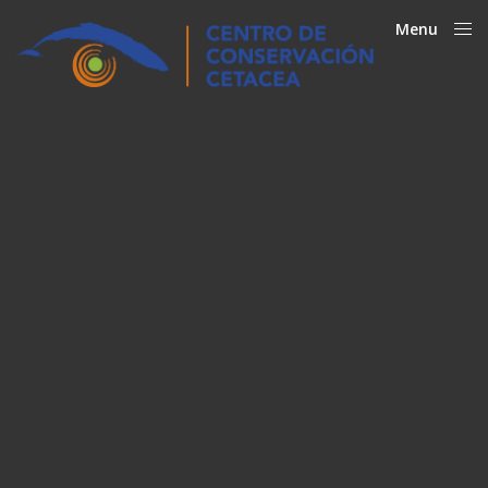
Menu
Close