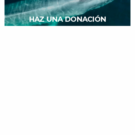
HAZ UNA DONACIÓN
Cada aporte nos acerca a proteger los océanos y las
especies que los habitan. Tu contribución marca la
diferencia.
DONAR AHORA
NOTICIAS RECIENTES
1
Chile cuestionado a nivel internacional
por informes sobre muertes de
ballenas del Antarctic Endeavour