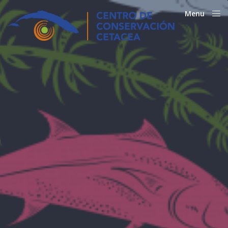
Menu
Close