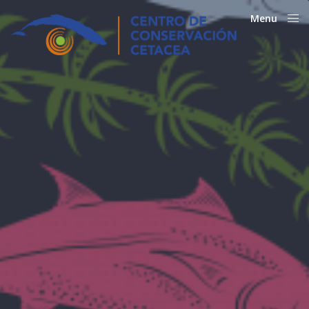
Menu
Close