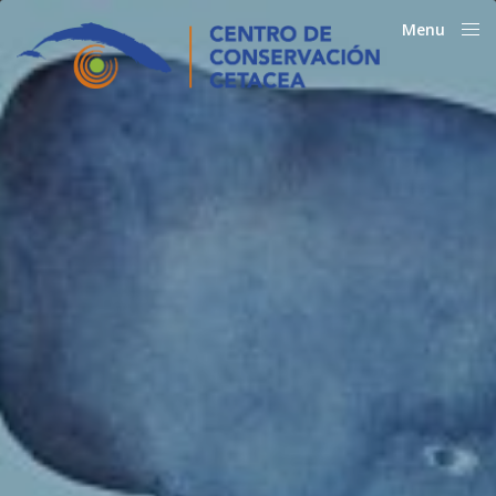
Menu
Close