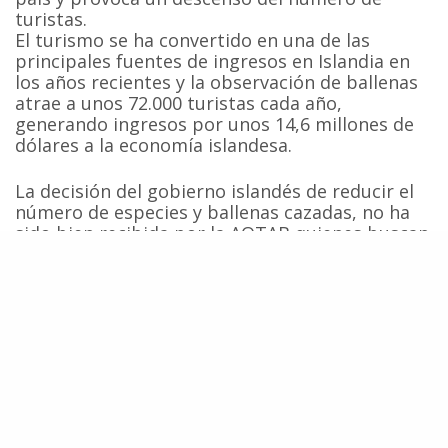
turistas.
El turismo se ha convertido en una de las
principales fuentes de ingresos en Islandia en
los años recientes y la observación de ballenas
atrae a unos 72.000 turistas cada año,
generando ingresos por unos 14,6 millones de
dólares a la economía islandesa.
La decisión del gobierno islandés de reducir el
número de especies y ballenas cazadas, no ha
sido bien recibida por la AOTAB quienes buscan
detener completamente todas las operaciones
balleneras en aguas de ese país. Los operadores
de turismo argumentan que los cazadores
capturarán principalmente aquellos animales
que se han acostumbrado a acercarse
amigablemente a las embarcaciones de
avistaje, por lo que cualquier actividad
ballenera tendrá un impacto directo sobre
animales que actualmente son utilizados con
éxito en actividades turísticas.