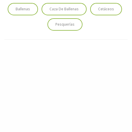
Ballenas
Caza De Ballenas
Cetáceos
Pesquerías
HAZ UNA DONACIÓN
Cada aporte nos acerca a proteger los océanos y las
especies que los habitan. Tu contribución marca la
diferencia.
DONAR AHORA