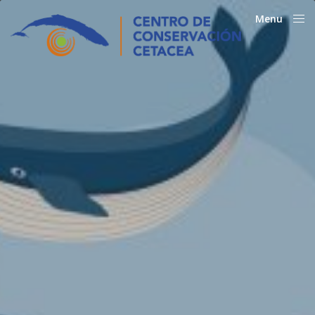
Menu
Close